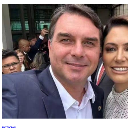
República nas eleições de 2026. ++ Marco Furlan:
Justiça converte decisão sobre prisão do ator
investigado por estupro de criança Através do X
(antigo…
NOTÍCIAS