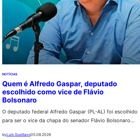
NOTÍCIAS
Quem é Alfredo Gaspar, deputado
escolhido como vice de Flávio
Bolsonaro
O deputado federal Alfredo Gaspar (PL-AL) foi escolhido
para ser o vice da chapa do senador Flávio Bolsonaro
(PL-RJ) nas eleições presidenciais de 2026. ++ Jovem
05.08.2026
by
Luís Gusttavo
fica paralisada após ingerir bebida supostamente