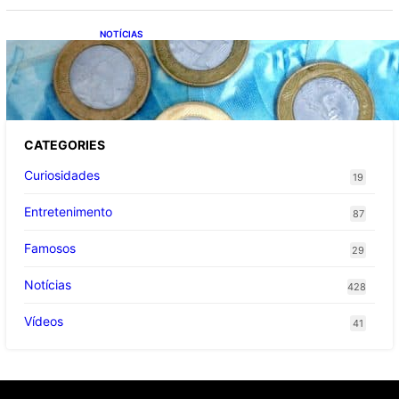
NOTÍCIAS
Brasileiro termina o mês com cada vez
menos dinheiro livre no bolso; veja o que
está pesando
CATEGORIES
Curiosidades
19
Entretenimento
87
Famosos
29
Notícias
428
Vídeos
41