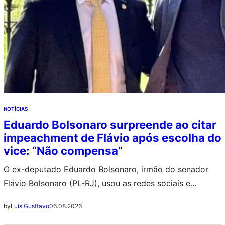
NOTÍCIAS
Eduardo Bolsonaro surpreende ao citar
impeachment de Flávio após escolha do
vice: “Não compensa”
O ex-deputado Eduardo Bolsonaro, irmão do senador
Flávio Bolsonaro (PL-RJ), usou as redes sociais e
chamou atenção ao comentar sobre a possibilidade de
06.08.2026
by
Luís Gusttavo
um impeachment caso ele seja eleito presidente da