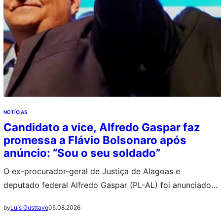
NOTÍCIAS
Candidato a vice, Alfredo Gaspar faz
promessa a Flávio Bolsonaro após
anúncio: “Sou o seu soldado”
O ex-procurador-geral de Justiça de Alagoas e
deputado federal Alfredo Gaspar (PL-AL) foi anunciado
nesta quarta-feira (5), como candidato a vice-presidente
05.08.2026
by
Luís Gusttavo
na chapa de Flávio Bolsonaro (PL) à Presidência da