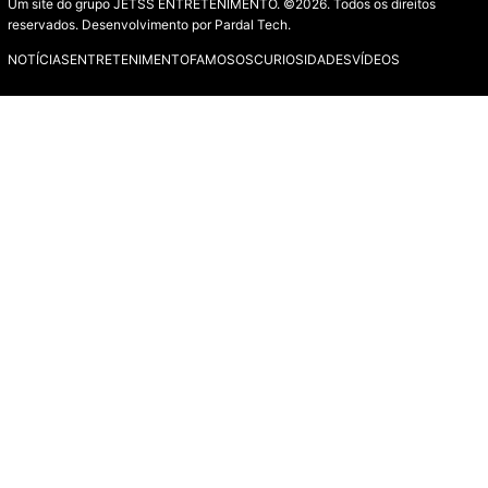
Um site do grupo JETSS ENTRETENIMENTO. ©2026. Todos os direitos
reservados. Desenvolvimento por
Pardal Tech.
NOTÍCIAS
ENTRETENIMENTO
FAMOSOS
CURIOSIDADES
VÍDEOS