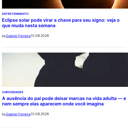
ENTRETENIMENTO
Eclipse solar pode virar a chave para seu signo: veja o
que muda nesta semana
10.08.2026
by
Gabriel Ferreira
CURIOSIDADES
A ausência do pai pode deixar marcas na vida adulta — e
nem sempre elas aparecem onde você imagina
10.08.2026
by
Gabriel Ferreira