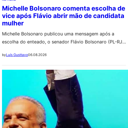
Michelle Bolsonaro comenta escolha de
vice após Flávio abrir mão de candidata
mulher
Michelle Bolsonaro publicou uma mensagem após a
escolha do enteado, o senador Flávio Bolsonaro (PL-RJ)
ao deputado federal Alfredo Gaspar (PL-AL) como
06.08.2026
by
Luís Gusttavo
candidato a vice-presidente. ++ Delegado faz revelação
chocante sobre a morte de Chorão: “Decepou o próprio
dedo” Ao comentar a definição da chapa, a ex-primeira-
dama agradeceu às “Mulheres de Bem” que colocaram
seus…