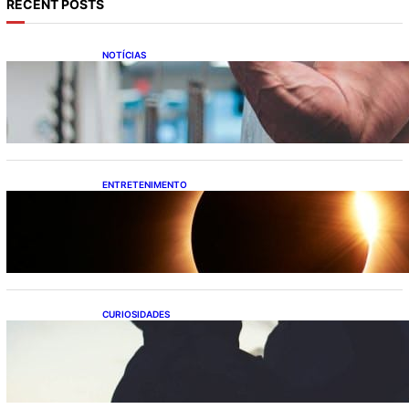
RECENT POSTS
NOTÍCIAS
“Epidemia do suco”: uso de anabolizantes
cresce e acende alerta sobre riscos à saúde
ENTRETENIMENTO
Eclipse solar pode virar a chave para seu
signo: veja o que muda nesta semana
CURIOSIDADES
A ausência do pai pode deixar marcas na
vida adulta — e nem sempre elas aparecem
onde você imagina