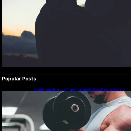
Popular Posts
“Epidemia do suco”: uso de anabolizantes cresce e
acende alerta sobre riscos à saúde