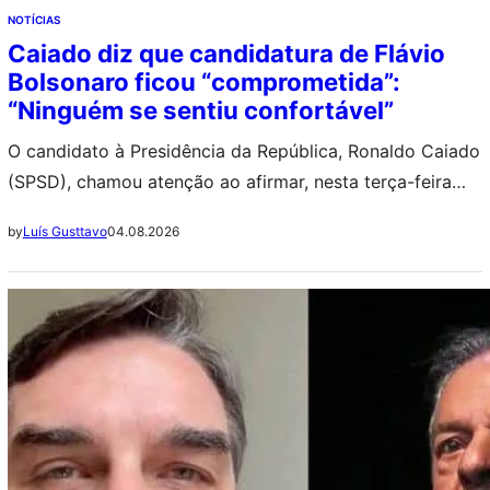
NOTÍCIAS
Caiado diz que candidatura de Flávio
Bolsonaro ficou “comprometida”:
“Ninguém se sentiu confortável”
O candidato à Presidência da República, Ronaldo Caiado
(SPSD), chamou atenção ao afirmar, nesta terça-feira
(4), que a decisão do Republicanos de manter
04.08.2026
by
Luís Gusttavo
neutralidade nas eleições de 2026 demonstra que a
candidatura do senador Flávio Bolsonaro (PL-RJ) ficou
“comprometida”. ++ Jovem fica paralisada após ingerir
bebida supostamente adulterada em boate “É uma
radiografia clara do…