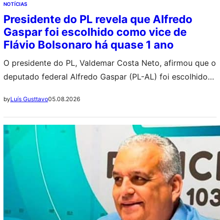
NOTÍCIAS
Presidente do PL revela que Alfredo
Gaspar foi escolhido como vice de
Flávio Bolsonaro há quase 1 ano
O presidente do PL, Valdemar Costa Neto, afirmou que o
deputado federal Alfredo Gaspar (PL-AL) foi escolhido
como vice na chapa presidencial de Flávio Bolsonaro
05.08.2026
by
Luís Gusttavo
(PL-RJ) cerca de 6 meses antes do anúncio oficial. ++
Jovem fica paralisada após ingerir bebida supostamente
adulterada em boate A declaração indica que a decisão
foi tomada com antecedência…