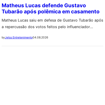
Matheus Lucas defende Gustavo
Tubarão após polêmica em casamento
Matheus Lucas saiu em defesa de Gustavo Tubarão após
a repercussão dos votos feitos pelo influenciador
durante o casamento com Jade Sales. ++ Elize
04.08.2026
by
Jetss Entretenimento
Matsunaga: Carro do crime agora tem novo dono e
acumula várias dívidas Em um vídeo publicado nas redes
sociais, Matheus questionou como um episódio isolado
pode ser usado para apagar toda…