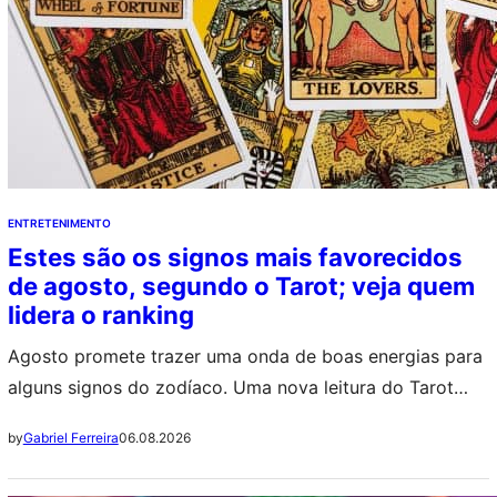
ENTRETENIMENTO
Estes são os signos mais favorecidos
de agosto, segundo o Tarot; veja quem
lidera o ranking
Agosto promete trazer uma onda de boas energias para
alguns signos do zodíaco. Uma nova leitura do Tarot
aponta que determinados nativos estarão mais
06.08.2026
by
Gabriel Ferreira
propensos a viver oportunidades, conquistas e
momentos positivos ao longo do mês. O ranking destaca