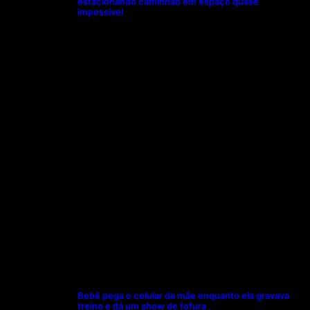
estacionando caminhão em espaço quase
impossível
Bebê pega o celular da mãe enquanto ela gravava
treino e dá um show de fofura