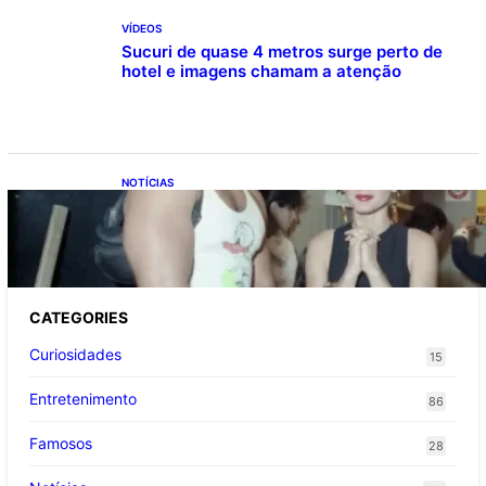
VÍDEOS
Sucuri de quase 4 metros surge perto de
hotel e imagens chamam a atenção
NOTÍCIAS
Irmãos Loricchio mortos ao planejarem
sequestrar Xuxa Meneghel e Letícia Spiller
CATEGORIES
Curiosidades
15
Entretenimento
86
Famosos
28