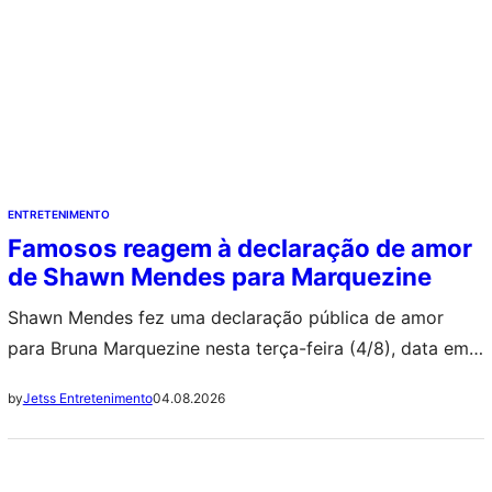
ENTRETENIMENTO
Famosos reagem à declaração de amor
de Shawn Mendes para Marquezine
Shawn Mendes fez uma declaração pública de amor
para Bruna Marquezine nesta terça-feira (4/8), data em
que a atriz completou 31 anos. ++ Elize Matsunaga:
04.08.2026
by
Jetss Entretenimento
Carro do crime agora tem novo dono e acumula várias
dívidas Em uma publicação no Instagram, o cantor
celebrou a amada, falou sobre o impacto que ela teve