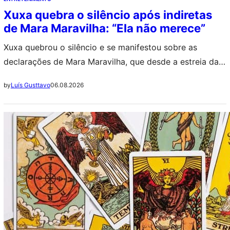
Xuxa quebra o silêncio após indiretas
de Mara Maravilha: “Ela não merece”
Xuxa quebrou o silêncio e se manifestou sobre as
declarações de Mara Maravilha, que desde a estreia da
turnê ‘Último Voo da Nave’ tem feito posts que são
06.08.2026
by
Luís Gusttavo
interpretados por seguidores como indiretas para ela.
++ Marco Furlan: Justiça converte decisão sobre prisão
do ator investigado por estupro de criança A eterna
Rainha dos Baixinhos…