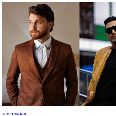
Gaspar faz promessa a Flávio Bolsonaro após anúncio:
“Sou o…
ENTRETENIMENTO