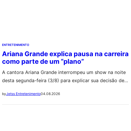
ENTRETENIMENTO
Ariana Grande explica pausa na carreira
como parte de um “plano”
A cantora Ariana Grande interrompeu um show na noite
desta segunda-feira (3/8) para explicar sua decisão de
pausar a carreira por tempo indeterminado. Durante seu
04.08.2026
by
Jetss Entretenimento
desabafo, a artista internacional negou que o
afastamento dos palcos esteja relacionado às críticas
recebidas nas redes sociais sobre sua saúde. ++ Elize
Matsunaga: Carro do crime agora tem novo…