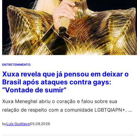
ENTRETENIMENTO
Xuxa revela que já pensou em deixar o
Brasil após ataques contra gays:
“Vontade de sumir”
Xuxa Meneghel abriu o coração e falou sobre sua
relação de respeito com a comunidade LGBTQIAPN+. A
apresentadora, que tem se apresentado com sua última
05.08.2026
by
Luís Gusttavo
turnê, ‘O Último Voo da Nave’, afirmou também que já
pensou em deixar o Brasil. ++ Candidato a vice, Alfredo