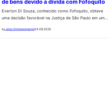
de bens devido a dívida com Fofoquito
Everton Di Souza, conhecido como Fofoquito, obteve
uma decisão favorável na Justiça de São Paulo em um
caso envolvendo Valdemiro Santiago e estruturas
04.08.2026
by
Jetss Entretenimento
ligadas à Igreja Mundial do Poder de Deus. ++ Elize
Matsunaga: Carro do crime agora tem novo dono e
acumula várias dívidas O jornalista poderá buscar o
pagamento de uma dívida de…