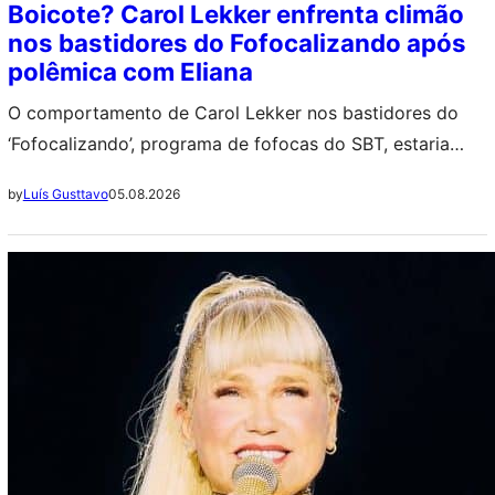
Boicote? Carol Lekker enfrenta climão
nos bastidores do Fofocalizando após
polêmica com Eliana
O comportamento de Carol Lekker nos bastidores do
‘Fofocalizando’, programa de fofocas do SBT, estaria
desagradando alguns colegas de trabalho. ++ Xuxa
05.08.2026
by
Luís Gusttavo
revela que já pensou em deixar o Brasil após ataques
contra gays: “Vontade de sumir” Segundo informações
da colunista Carla Bittencourt, do portal LeoDias, o
climão teria sido fortalecdo dias após o comentário…