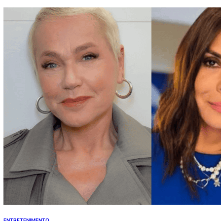
aquarianos, o Oito de Paus indica rapidez,
oportunidades inesperadas e situações que podem
finalmente destravar depois de um longo período de
espera. ++Segurança entediado…
ENTRETENIMENTO