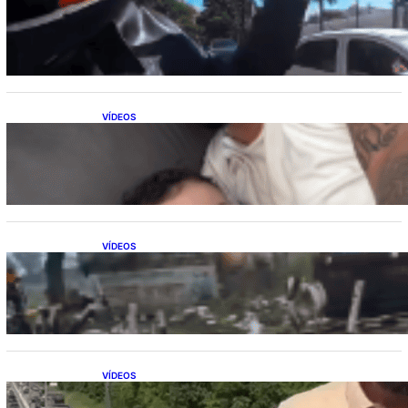
Motociclistas se unem para abrir passagem
a carro com paciente em parada cardíaca
VÍDEOS
Marido confunde termômetro com teste de
gravidez e reação viraliza nas redes sociais
VÍDEOS
Vaca sobrevive após ser atingida por trem
em alta velocidade
VÍDEOS
Repórter flagra acidente de trânsito ao vivo