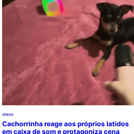
VÍDEOS
Cachorrinha reage aos próprios latidos
em caixa de som e protagoniza cena