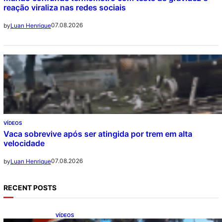
reação viraliza nas redes sociais
07.08.2026
by
Luan Henrique
VÍDEOS
Vaca sobrevive após ser atingida por trem em alta
velocidade
07.08.2026
by
Luan Henrique
RECENT POSTS
VÍDEOS