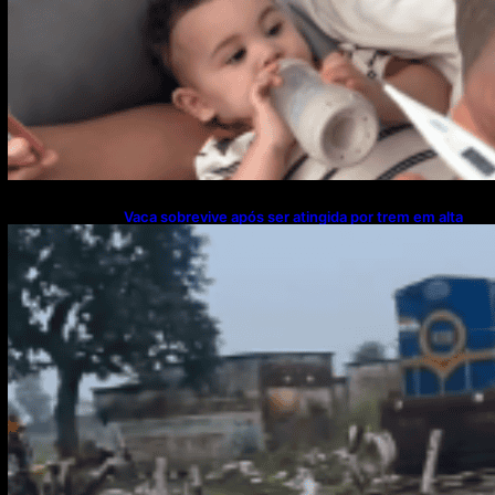
Vaca sobrevive após ser atingida por trem em alta
velocidade