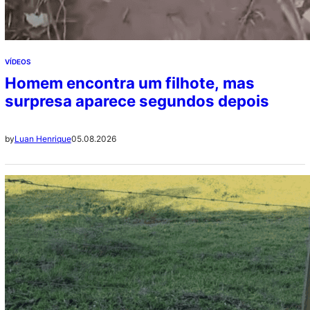
VÍDEOS
Homem encontra um filhote, mas
surpresa aparece segundos depois
05.08.2026
by
Luan Henrique