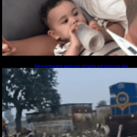
Vaca sobrevive após ser atingida por trem em alta
velocidade