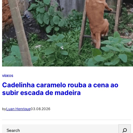
VÍDEOS
Cadelinha caramelo rouba a cena ao
subir escada de madeira
03.08.2026
by
Luan Henrique
S