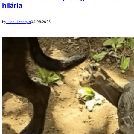
hilária
04.08.2026
by
Luan Henrique