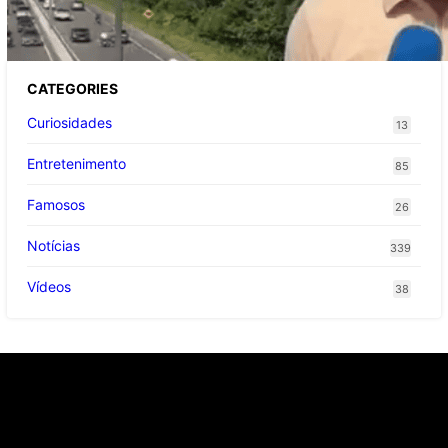
enquanto gravava reportagem
CATEGORIES
Curiosidades
13
Entretenimento
85
Famosos
26
Notícias
339
Vídeos
38