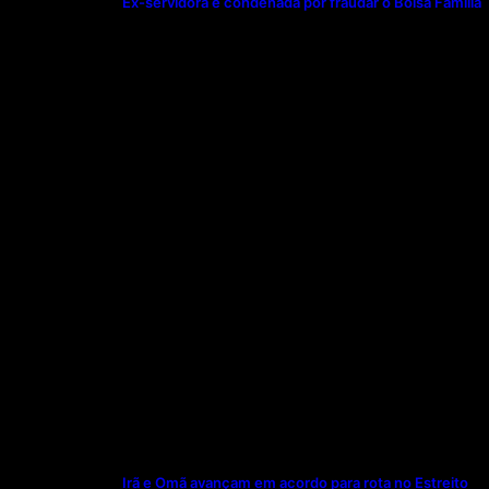
Ex-servidora é condenada por fraudar o Bolsa Família
Irã e Omã avançam em acordo para rota no Estreito