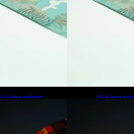
BC e Copom monitoram
BC e Copom moni
esancoragem de expectativas de
desancoragem de e
nflação de longo prazo
inflação de longo p