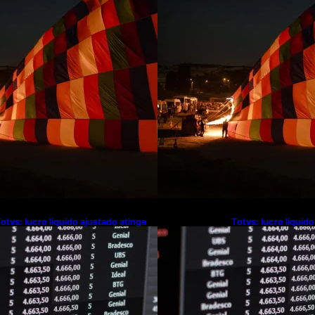
otvs: lucro líquido ajustado atinge
Totvs: lucro líquid
$ 240,6 milhões no 2º trimestre,
R$ 240,6 milhões n
lta de 5,9%
alta de 5,9%