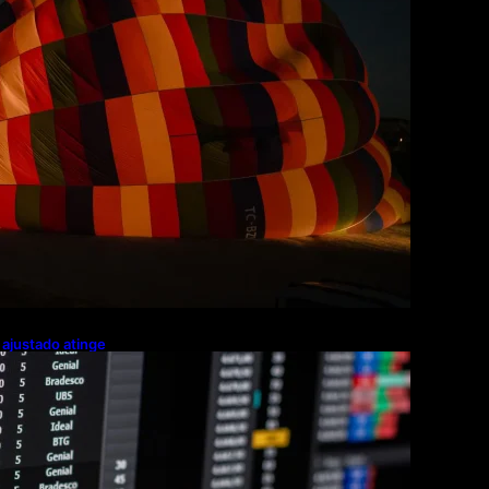
o ajustado atinge
o 2º trimestre,