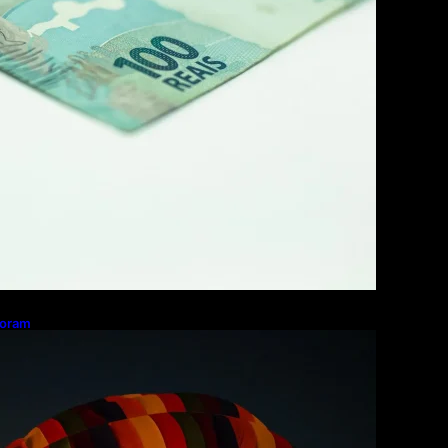
toram
xpectativas de
razo