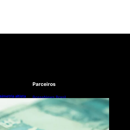
Parceiros
metria altista
BossaNews Brasil
ão e corta Selic a
Pardal Tech
Microsoft