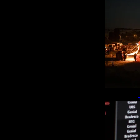
T
R
a