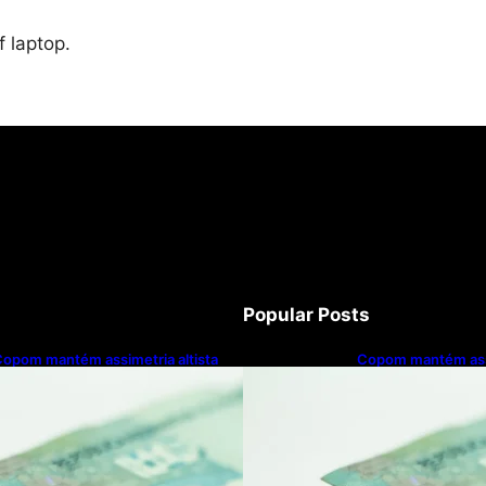
f laptop.
Popular Posts
opom mantém assimetria altista
Copom mantém assi
os riscos de inflação e corta Selic a
nos riscos de inflaç
4% ao ano
14% ao ano