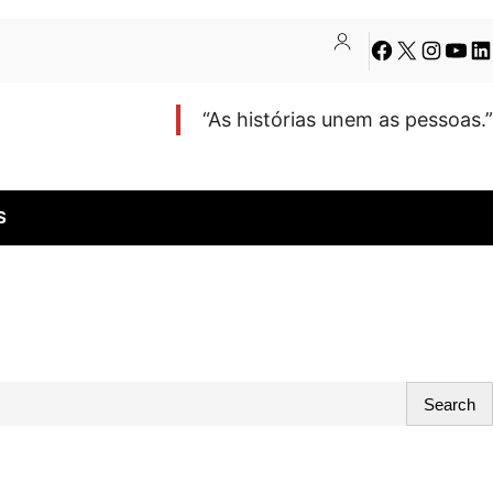
Facebook
X
Instagra
Youtu
Li
“As histórias unem as pessoas.”
S
Search