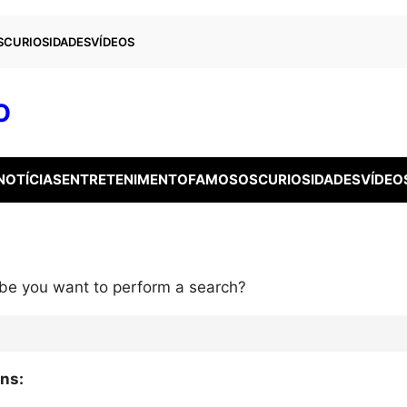
S
CURIOSIDADES
VÍDEOS
O
NOTÍCIAS
ENTRETENIMENTO
FAMOSOS
CURIOSIDADES
VÍDEO
aybe you want to perform a search?
ons: