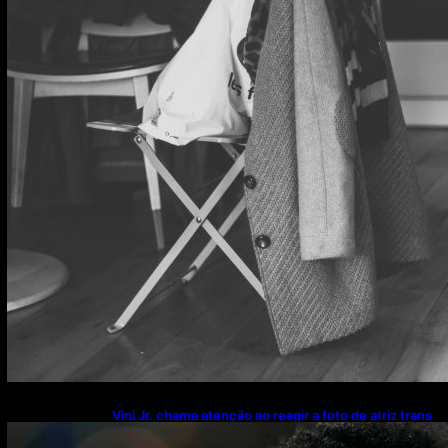
Vini Jr. chama atenção ao reagir a foto de atriz trans
enquanto namora Virginia