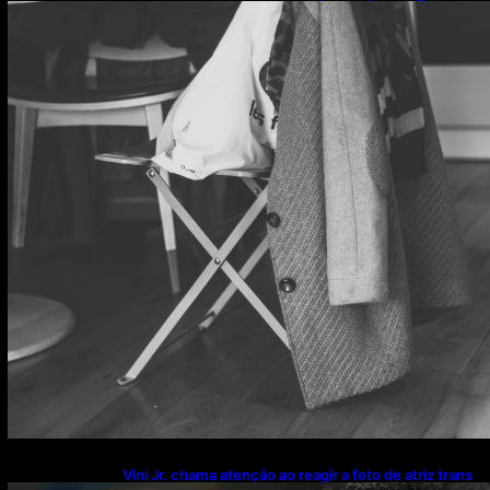
o que esse hábito pode estar escondendo
Vini Jr. chama atenção ao reagir a foto de atriz trans